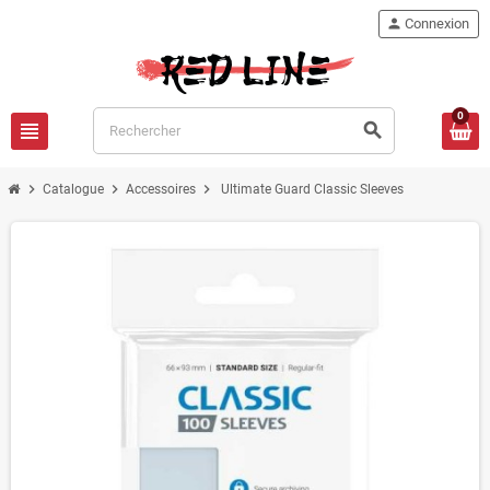
person
Connexion
0
view_headline
search
chevron_right
chevron_right
chevron_right
Catalogue
Accessoires
Ultimate Guard Classic Sleeves