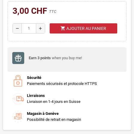
3,00 CHF
TTC
shopping_cart
remove
add
AJOUTER AU PANIER
Earn
3
points
when you buy me!
Sécurité
Paiements sécurisés et protocole HTTPS
Livraisons
Livraison en 1-4 jours en Suisse
Magasin à Genève
Possibilité de retrait en magasin