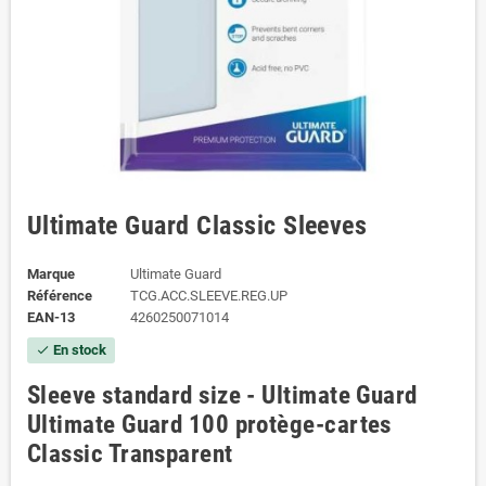
Ultimate Guard Classic Sleeves
Marque
Ultimate Guard
Référence
TCG.ACC.SLEEVE.REG.UP
EAN-13
4260250071014
En stock
check
Sleeve standard size - Ultimate Guard
Ultimate Guard 100 protège-cartes
Classic Transparent