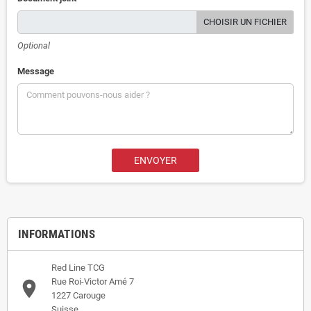
CHOISIR UN FICHIER
Optional
Message
INFORMATIONS
Red Line TCG
Rue Roi-Victor Amé 7
place
1227 Carouge
Suisse