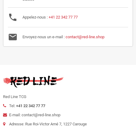
phone
Appelez-nous :
+41 22 342 77 77
mail
Envoyez-nous un e-mail :
contact@red-line.shop
Red Line TCG
Tel:
+41 22 342 77 77
E-mail: contact@red-line.shop
Adresse: Rue Roi-Victor Amé 7, 1227 Carouge