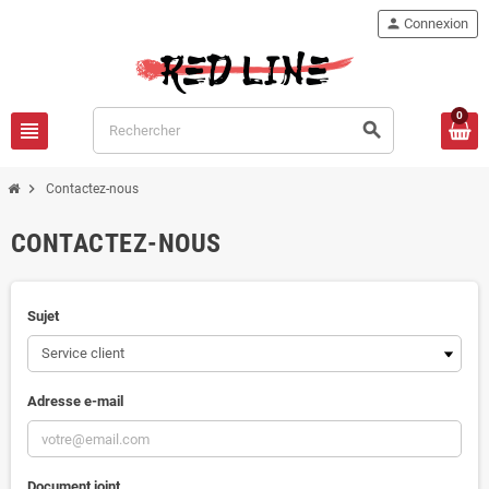
person
Connexion
0
view_headline
search
chevron_right
Contactez-nous
CONTACTEZ-NOUS
Sujet
Adresse e-mail
Document joint