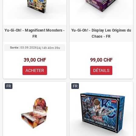
Yu-Gi-Oh! - Magnificent Monsters -
Yu-Gi-Oh! - Display Les Origines du
FR
Chaos - FR
Sortie :
03.09.2026
24j 14h 40m 39s
39,00 CHF
99,00 CHF
ACHETER
DÉTAILS
FR
FR