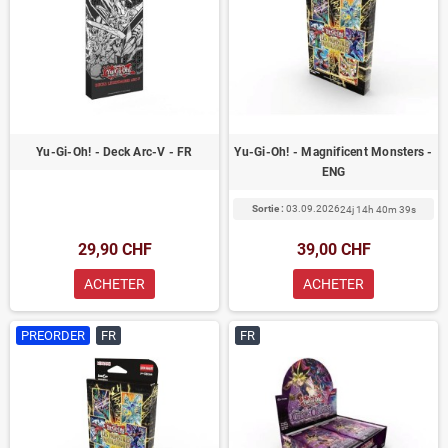
Yu-Gi-Oh! - Deck Arc-V - FR
Yu-Gi-Oh! - Magnificent Monsters -
ENG
Sortie :
03.09.2026
24j 14h 40m 39s
29,90 CHF
39,00 CHF
ACHETER
ACHETER
PREORDER
FR
FR