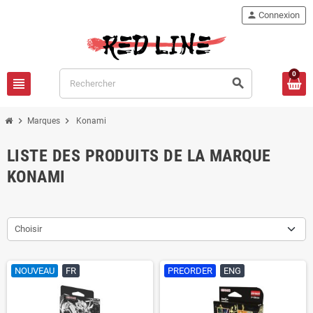
person
Connexion
0
view_headline
search
chevron_right
chevron_right
Marques
Konami
LISTE DES PRODUITS DE LA MARQUE
KONAMI
Choisir
NOUVEAU
FR
PREORDER
ENG