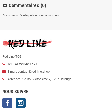
Commentaires
(0)
chat
Aucun avis n'a été publié pour le moment.
Red Line TCG
Tel:
+41 22 342 77 77
E-mail: contact@red-line.shop
Adresse: Rue Roi-Victor Amé 7, 1227 Carouge
NOUS SUIVRE
Facebook
Instagram