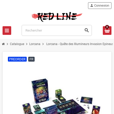
person
Connexion
0
view_headline
search
chevron_right
chevron_right
chevron_right
Catalogue
Lorcana
Lorcana - Quête des Illumineurs Invasion Epineus
PREORDER
FR