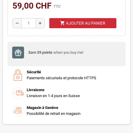
59,00 CHF
TTC
shopping_cart
remove
add
AJOUTER AU PANIER
Earn
59
points
when you buy me!
Sécurité
Paiements sécurisés et protocole HTTPS
Livraisons
Livraison en 1-4 jours en Suisse
Magasin à Genève
Possibilité de retrait en magasin