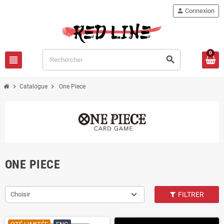
person
Connexion
0
view_headline
search
chevron_right
chevron_right
Catalogue
One Piece
ONE PIECE
Choisir
FILTRER