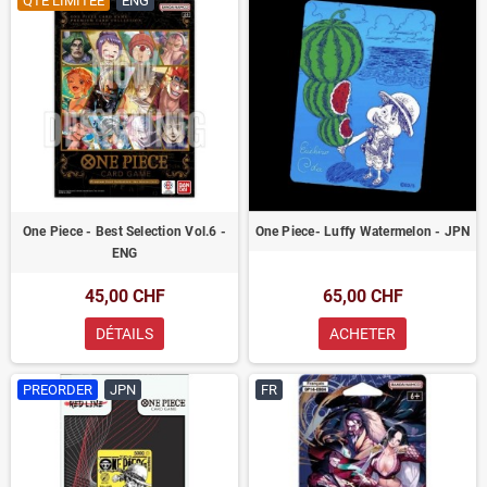
QTÉ LIMITÉE
ENG
One Piece - Best Selection Vol.6 -
One Piece- Luffy Watermelon - JPN
ENG
45,00 CHF
65,00 CHF
DÉTAILS
ACHETER
PREORDER
JPN
FR