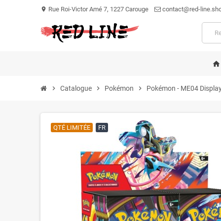
Rue Roi-Victor Amé 7, 1227 Carouge
contact@red-line.sh
location_on
home
chevron_right
Catalogue
chevron_right
Pokémon
chevron_right
Pokémon - ME04 Display
QTÉ LIMITÉE
FR