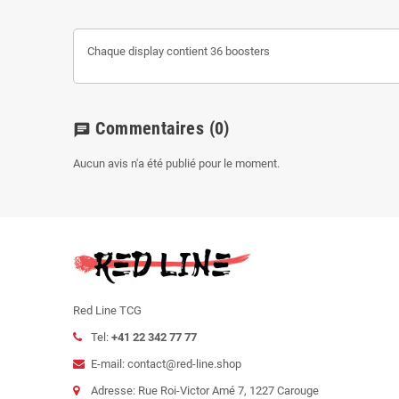
Chaque display contient 36 boosters
Commentaires
(0)
chat
Aucun avis n'a été publié pour le moment.
Red Line TCG
Tel:
+41 22 342 77 77
E-mail: contact@red-line.shop
Adresse: Rue Roi-Victor Amé 7, 1227 Carouge