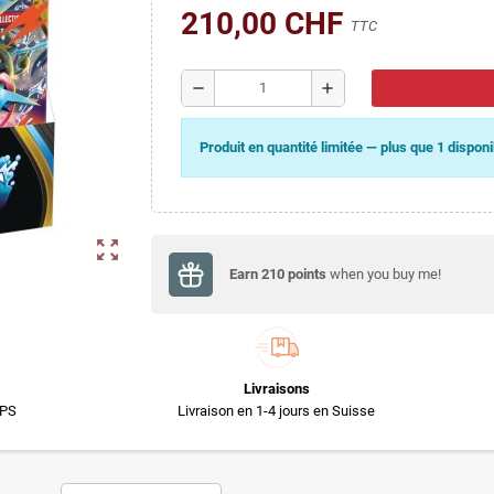
210,00 CHF
TTC
remove
add
Produit en quantité limitée — plus que 1 dispon
zoom_out_map
Earn
210
points
when you buy me!
Livraisons
TPS
Livraison en 1-4 jours en Suisse