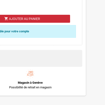
shopping_cart
AJOUTER AU PANIER
ible pour votre compte
Magasin à Genève
Possibilité de retrait en magasin