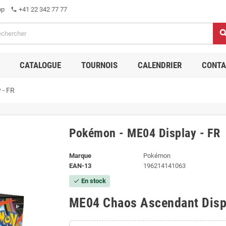
op
+41 22 342 77 77
phone
sear
CATALOGUE
TOURNOIS
CALENDRIER
CONTA
 - FR
Pokémon - ME04 Display - FR
Marque
Pokémon
EAN-13
196214141063
En stock
check
ME04 Chaos Ascendant Dis