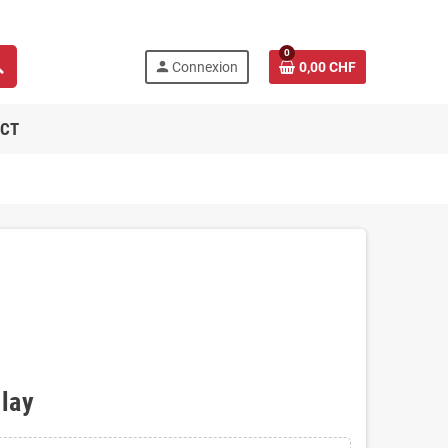
0
ch
person
Connexion
0,00 CHF
CT
play