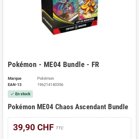
Pokémon - ME04 Bundle - FR
Marque
Pokémon
EAN-13
196214140356
En stock
check
Pokémon ME04 Chaos Ascendant Bundle
39,90 CHF
TTC