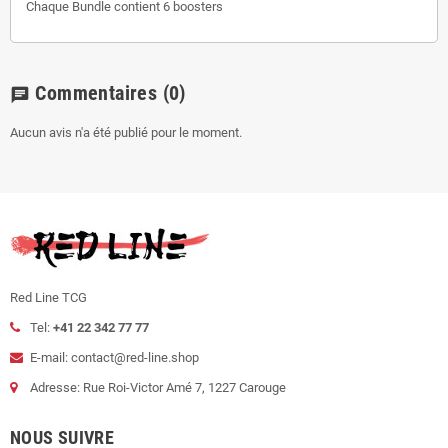
Chaque Bundle contient 6 boosters
Commentaires
(0)
chat
Aucun avis n'a été publié pour le moment.
Red Line TCG
Tel:
+41 22 342 77 77
E-mail: contact@red-line.shop
Adresse: Rue Roi-Victor Amé 7, 1227 Carouge
NOUS SUIVRE