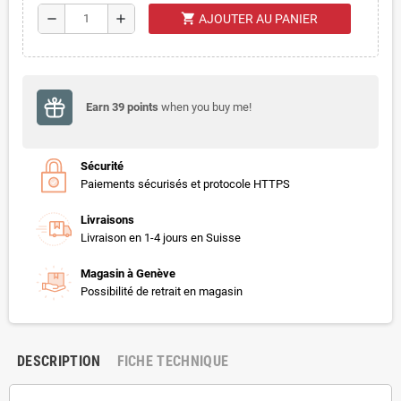
shopping_cart
remove
add
AJOUTER AU PANIER
Earn
39
points
when you buy me!
Sécurité
Paiements sécurisés et protocole HTTPS
Livraisons
Livraison en 1-4 jours en Suisse
Magasin à Genève
Possibilité de retrait en magasin
DESCRIPTION
FICHE TECHNIQUE