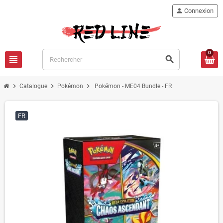
person
Connexion
0
view_headline
search
chevron_right
chevron_right
chevron_right
Catalogue
Pokémon
Pokémon - ME04 Bundle - FR
FR