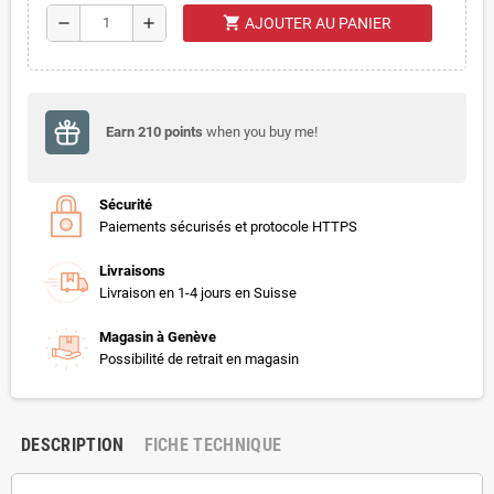
shopping_cart
remove
add
AJOUTER AU PANIER
Earn
210
points
when you buy me!
Sécurité
Paiements sécurisés et protocole HTTPS
Livraisons
Livraison en 1-4 jours en Suisse
Magasin à Genève
Possibilité de retrait en magasin
DESCRIPTION
FICHE TECHNIQUE