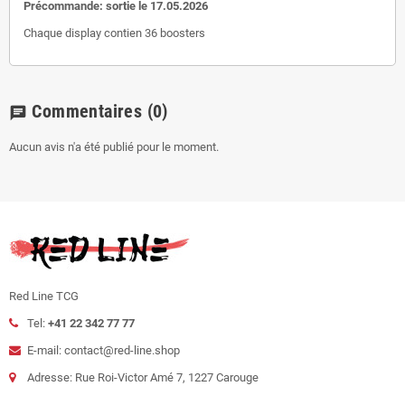
Précommande: sortie le 17.05.2026
Chaque display contien 36 boosters
Commentaires
(0)
chat
Aucun avis n'a été publié pour le moment.
Red Line TCG
Tel:
+41 22 342 77 77
E-mail: contact@red-line.shop
Adresse: Rue Roi-Victor Amé 7, 1227 Carouge