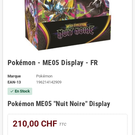
Pokémon - ME05 Display - FR
Marque
Pokémon
EAN-13
196214142909
En Stock
check
Pokémon ME05 "Nuit Noire" Display
210,00 CHF
TTC