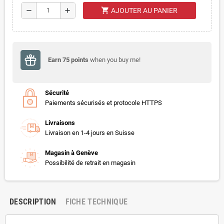
shopping_cart
remove
add
AJOUTER AU PANIER
Earn
75
points
when you buy me!
Sécurité
Paiements sécurisés et protocole HTTPS
Livraisons
Livraison en 1-4 jours en Suisse
Magasin à Genève
Possibilité de retrait en magasin
DESCRIPTION
FICHE TECHNIQUE