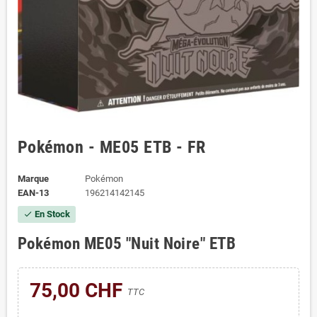
Pokémon - ME05 ETB - FR
Marque
Pokémon
EAN-13
196214142145
En Stock
check
Pokémon ME05 "Nuit Noire" ETB
75,00 CHF
TTC