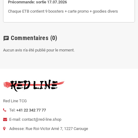
Précommande: sortie 17.07.2026
Chaque ETB contient 9 boosters + carte promo + goodies divers
Commentaires
(0)
chat
Aucun avis n'a été publié pour le moment.
Red Line TCG
Tel:
+41 22 342 77 77
E-mail: contact@red-line.shop
Adresse: Rue Roi-Victor Amé 7, 1227 Carouge